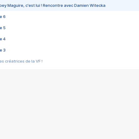
bey Maguire, c'est lui ! Rencontre avec Damien Witecka
e 6
e 5
e 4
e 3
s créatrices de la VF !
e 2
e 1
e Mektoub My Love arrive enfin ! Rencontre avec Shaïn Boumedine et Sal
i : après Toni en famille
elle réalise le bouleversant Dites lui que je l'aime
ais ! Rencontre autour de Vie privée de Rebecca Zlotowski