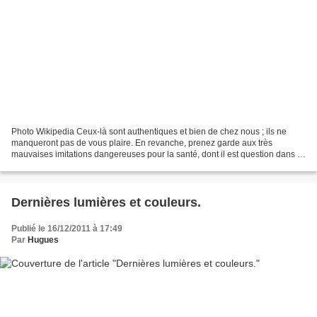
Photo Wikipedia Ceux-là sont authentiques et bien de chez nous ; ils ne
manqueront pas de vous plaire. En revanche, prenez garde aux très
mauvaises imitations dangereuses pour la santé, dont il est question dans le
texte ci-dessous : Le fromage analogue...
Dernières lumières et couleurs.
Publié le 16/12/2011 à 17:49
Par
Hugues