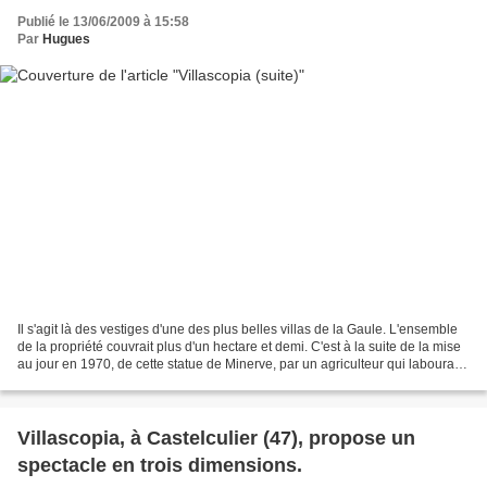
Publié le 13/06/2009 à 15:58
Par
Hugues
Il s'agit là des vestiges d'une des plus belles villas de la Gaule. L'ensemble
de la propriété couvrait plus d'un hectare et demi. C'est à la suite de la mise
au jour en 1970, de cette statue de Minerve, par un agriculteur qui labourait
un champ, que...
Villascopia, à Castelculier (47), propose un
spectacle en trois dimensions.