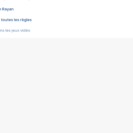
im Rayan
 toutes les règles
s les jeux vidéo
us choquant de Rockstar ? - Le scandale BULLY
e plus moche de Steam
du RÊVE tourne au CAUCHEMAR
pendant 8 heures
it… à tort
umiliés par un jeu vidéo
ire - Final Fantasy 8
ti un empire - Age of Empires
story DOFUS