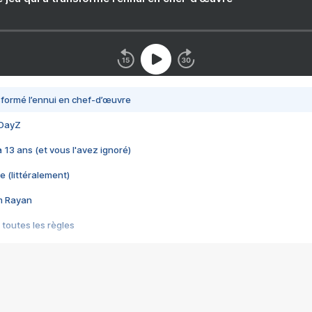
nsformé l’ennui en chef-d’œuvre
 DayZ
 a 13 ans (et vous l'avez ignoré)
e (littéralement)
im Rayan
 toutes les règles
s les jeux vidéo
us choquant de Rockstar ? - Le scandale BULLY
e plus moche de Steam