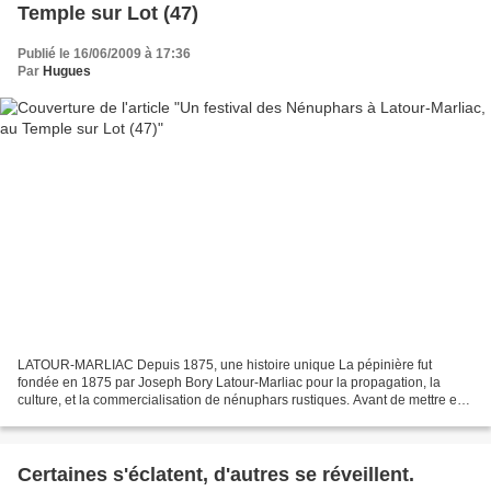
Temple sur Lot (47)
Publié le 16/06/2009 à 17:36
Par
Hugues
LATOUR-MARLIAC Depuis 1875, une histoire unique La pépinière fut
fondée en 1875 par Joseph Bory Latour‑Marliac pour la propagation, la
culture, et la commercialisation de nénuphars rustiques. Avant de mettre en
place sa pépinière, Latour‑Marliac avait...
Certaines s'éclatent, d'autres se réveillent.