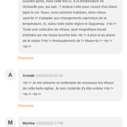
aussitôt après, mais cette fois-ci, si la température ne
réchauffe pas, qui sait...? restera-t-elle pour couvrir d'un blanc
tapis le sol. Nous, nous sommes habitués, alors mieux
vaut<br /> s'adapter aux changements capricieux de la
température, ici, dans notre belle région le Saguenay. :)<br />
Toute une collection de vitraux, quel magnifique travail
d'artistes qui me laisse bouche bée.<br /> à plus et au plaisir
de te visiter !!<br /> Aminautement,<br /> Marie<br /> <br />
<br />
Répondre
A
Armide
14/10/2010 02:36
<br /> Je me retourne et contemple de nouveaux les vitraux
de cette belle église. Je suis contente d'y être entrée !<br />
<br /> <br />
Répondre
M
Martine
13/10/2010 17:09