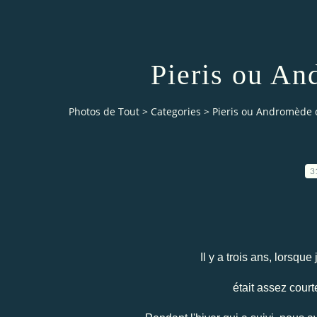
Pieris ou An
Photos de Tout
>
Categories
>
Pieris ou Andromède 
3
Il y a trois ans, lorsque
était assez court