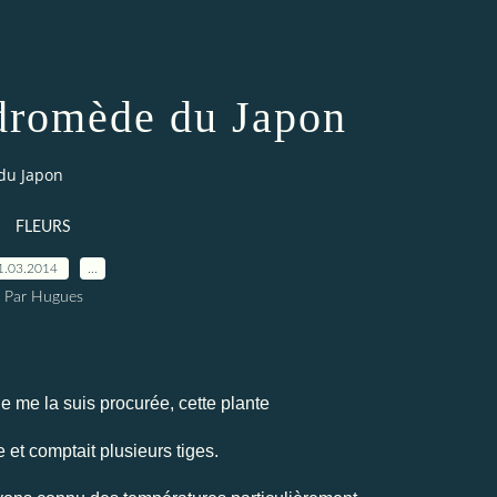
dromède du Japon
du Japon
FLEURS
1.03.2014
…
Par Hugues
 je me la suis procurée, cette plante
e et comptait plusieurs tiges.