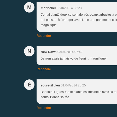
M
marinelou
03/04/2014 08:23
J'en ai planté deux ce sont de très beaux arbustes à p
qui passent à l'oranger, avec toute une gamme de colori
magnifique
Répondre
N
New Dawn
03/04/2014 07:42
Je n'en avais jamais vu de fleuri ... magnifique !
Répondre
É
écureuil bleu
01/04/2014 20:25
Bonsoir Hugues. Cette plante est très belle avec sa toi
fleurs. Bonne soirée
Répondre