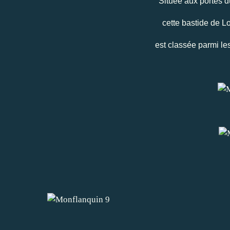
Située aux portes 
cette bastide de L
est classée parmi le