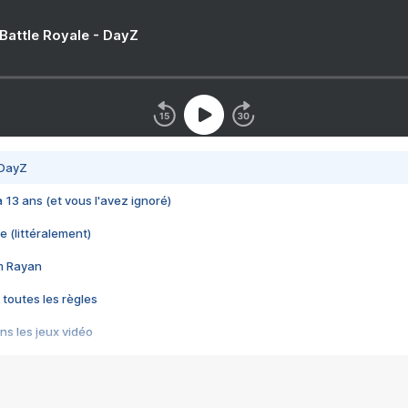
 Battle Royale - DayZ
 DayZ
 a 13 ans (et vous l'avez ignoré)
e (littéralement)
im Rayan
 toutes les règles
s les jeux vidéo
us choquant de Rockstar ? - Le scandale BULLY
e plus moche de Steam