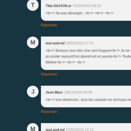
T
Titia D&#039;or
01/03/2010 09:18
<br /> Ne pas déranger...<br /> <br /> <br />
Répondre
M
mel-and-tof
28/02/2010 17:37
<br /> Bonjour mon très cher ami Hugues<br /> Je ne sa
pu poster aujourd’hui,skynet est en panne<br /> Tout
Méline<br /> <br /> <br />
Répondre
J
Jean Marc
28/02/2010 09:45
<br /> bon dimanche ; tous les canards ne sont pas 
Répondre
M
mel-and-tof
27/02/2010 22:12