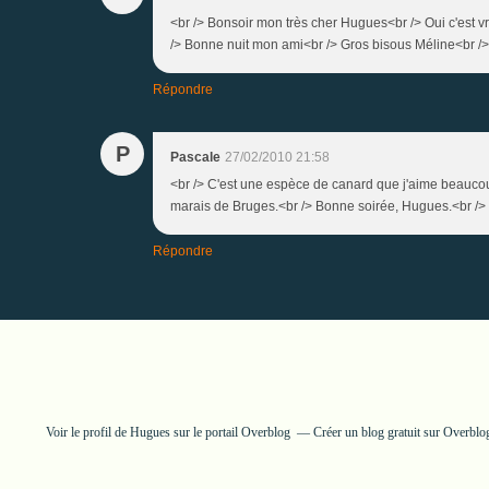
<br /> Bonsoir mon très cher Hugues<br /> Oui c'est vra
/> Bonne nuit mon ami<br /> Gros bisous Méline<br /> 
Répondre
P
Pascale
27/02/2010 21:58
<br /> C'est une espèce de canard que j'aime beauco
marais de Bruges.<br /> Bonne soirée, Hugues.<br /> <
Répondre
Voir le profil de
Hugues
sur le portail Overblog
Créer un blog gratuit sur Overblo