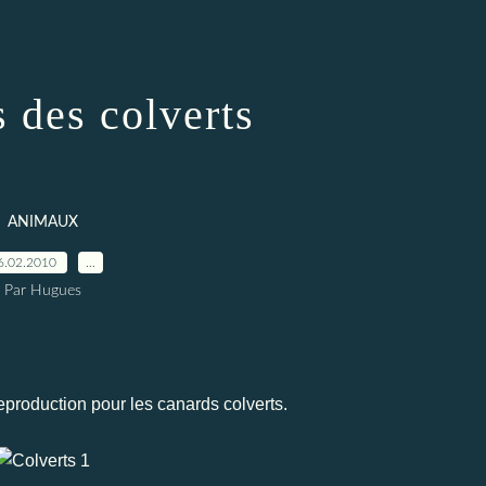
 des colverts
ANIMAUX
6.02.2010
…
Par Hugues
reproduction pour les canards colverts.