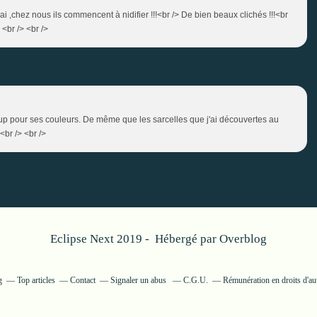
i ,chez nous ils commencent à nidifier !!!<br /> De bien beaux clichés !!!<br
<br /> <br />
up pour ses couleurs. De même que les sarcelles que j'ai découvertes au
br /> <br />
Eclipse Next 2019 - Hébergé par
Overblog
g
Top articles
Contact
Signaler un abus
C.G.U.
Rémunération en droits d'au