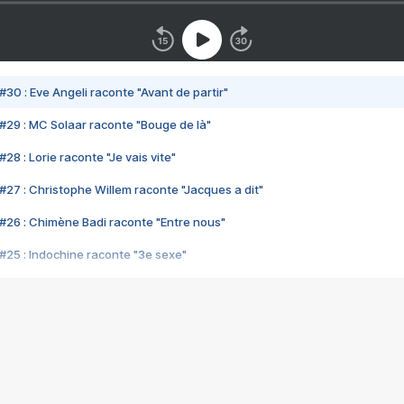
#30 : Eve Angeli raconte "Avant de partir"
#29 : MC Solaar raconte "Bouge de là"
28 : Lorie raconte "Je vais vite"
#27 : Christophe Willem raconte "Jacques a dit"
#26 : Chimène Badi raconte "Entre nous"
#25 : Indochine raconte "3e sexe"
#24 : Zaho raconte "C'est chelou"
#23 : Patrick Bruel raconte "Au café des délices"
#22 : Kyo raconte "Le chemin"
#21 : Nolwenn Leroy raconte "Cassé"