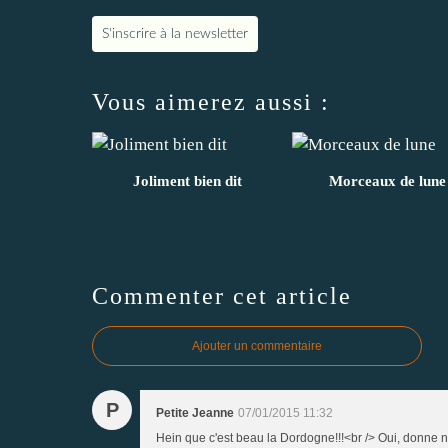
S'inscrire à la newsletter
Vous aimerez aussi :
Joliment bien dit
Morceaux de lune
Commenter cet article
Ajouter un commentaire
P
Petite Jeanne
07/01/2015 11:32
Hein que c'est beau la Dordogne!!!<br /> Oui, donne 