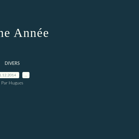
ne Année
DIVERS
1.12.2014
…
Par Hugues