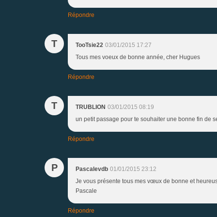
Répondre
T
TooTsie22
03/01/2015 17:27
Tous mes voeux de bonne année, cher Hugues
Répondre
T
TRUBLION
03/01/2015 08:19
un petit passage pour te souhaiter une bonne fin de 
Répondre
P
Pascalevdb
01/01/2015 23:12
Je vous présente tous mes vœux de bonne et heureuse 
Pascale
Répondre