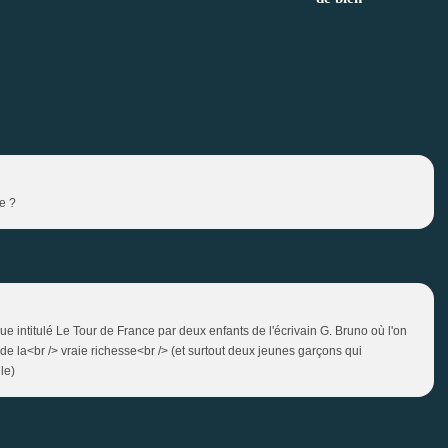
e ?
que intitulé Le Tour de France par deux enfants de l'écrivain G. Bruno où l'on
 de la<br /> vraie richesse<br /> (et surtout deux jeunes garçons qui
le)