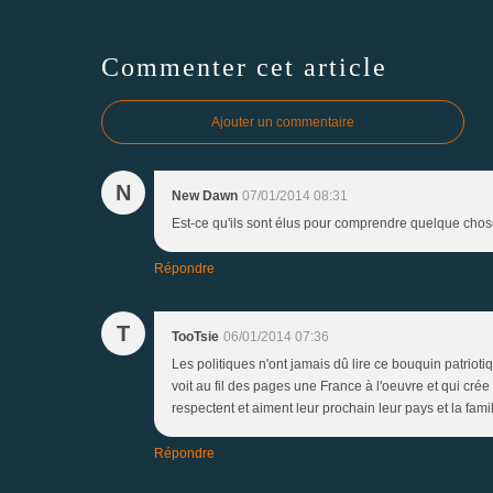
Commenter cet article
Ajouter un commentaire
N
New Dawn
07/01/2014 08:31
Est-ce qu'ils sont élus pour comprendre quelque chos
Répondre
T
TooTsie
06/01/2014 07:36
Les politiques n'ont jamais dû lire ce bouquin patrioti
voit au fil des pages une France à l'oeuvre et qui crée
respectent et aiment leur prochain leur pays et la famil
Répondre