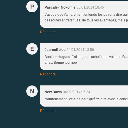
P
Pascale☼Nokomis
05/01/2014 18:45
J'avoue que j'ai rarement entendu les patrons dire qu'i
des routes entretenues, de tous les avantages, mais pa
Répondre
É
écureuil bleu
04/01/2014 13:56
Bonjour Hugues. J'ai toujours acheté des voitures Fr
ans... Bonne journée
Répondre
N
New Dawn
04/01/2014 06:34
Naturellement , cela ne peut qu'être pire avec la conc
Répondre