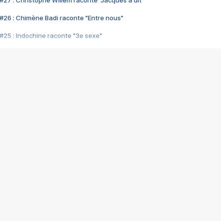
#27 : Christophe Willem raconte "Jacques a dit"
#26 : Chimène Badi raconte "Entre nous"
#25 : Indochine raconte "3e sexe"
#24 : Zaho raconte "C'est chelou"
#23 : Patrick Bruel raconte "Au café des délices"
#22 : Kyo raconte "Le chemin"
#21 : Nolwenn Leroy raconte "Cassé"
#20 : Patrick Hernandez raconte "Born to be alive"
#19 : Lorie raconte "Près de moi"
#18 : Michael Jones raconte "A nos actes manqués" (avec Jean-Jacque
#17 : Khaled raconte "Aïcha"
#16 : Corneille raconte "Parce qu'on vient de loin"
#15 : Indochine raconte "L'aventurier"