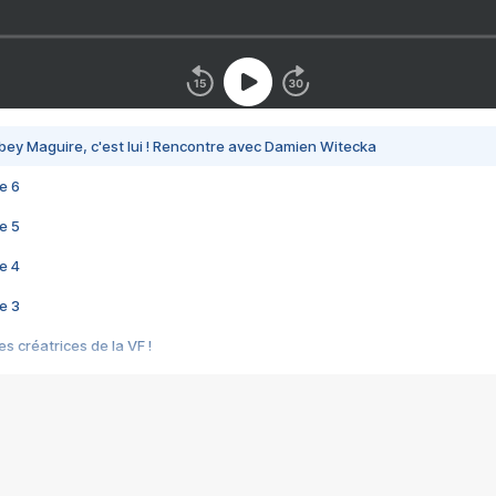
bey Maguire, c'est lui ! Rencontre avec Damien Witecka
e 6
e 5
e 4
e 3
s créatrices de la VF !
e 2
e 1
e Mektoub My Love arrive enfin ! Rencontre avec Shaïn Boumedine et Sal