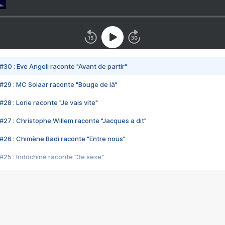
#30 : Eve Angeli raconte "Avant de partir"
#29 : MC Solaar raconte "Bouge de là"
28 : Lorie raconte "Je vais vite"
#27 : Christophe Willem raconte "Jacques a dit"
#26 : Chimène Badi raconte "Entre nous"
#25 : Indochine raconte "3e sexe"
#24 : Zaho raconte "C'est chelou"
#23 : Patrick Bruel raconte "Au café des délices"
#22 : Kyo raconte "Le chemin"