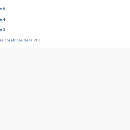
e 5
e 4
e 3
s créatrices de la VF !
e 2
e 1
e Mektoub My Love arrive enfin ! Rencontre avec Shaïn Boumedine et Sal
i : après Toni en famille
elle réalise le bouleversant Dites lui que je l'aime
ais ! Rencontre autour de Vie privée de Rebecca Zlotowski
 de Marguerite, Grave... Rencontre avec Ella Rumpf
 Les Rêveurs, un film intime sur la santé mentale