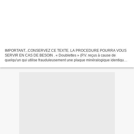
IMPORTANT...CONSERVEZ CE TEXTE. LA PROCEDURE POURRA VOUS
SERVIR EN CAS DE BESOIN . « Doublettes » (P.V. reçus à cause de
quelqu'un qui utilise frauduleusement une plaque minéralogique identique à
la vôtre). La solution pour éviter les ennuis : Vous êtes...