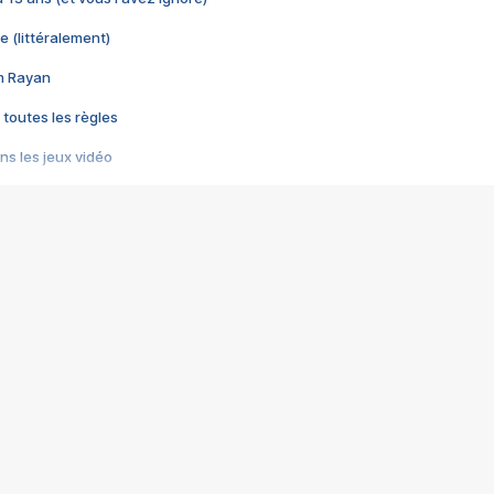
e (littéralement)
im Rayan
 toutes les règles
s les jeux vidéo
us choquant de Rockstar ? - Le scandale BULLY
e plus moche de Steam
du RÊVE tourne au CAUCHEMAR
pendant 8 heures
it… à tort
umiliés par un jeu vidéo
ire - Final Fantasy 8
ti un empire - Age of Empires