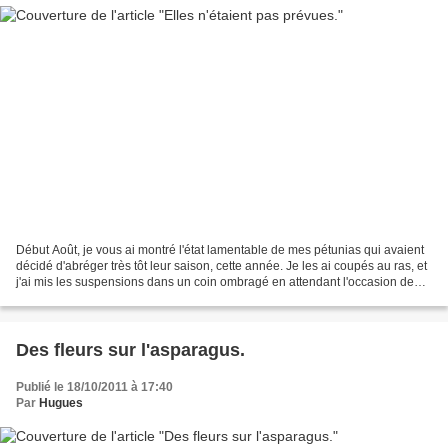
Début Août, je vous ai montré l'état lamentable de mes pétunias qui avaient
décidé d'abréger très tôt leur saison, cette année. Je les ai coupés au ras, et
j'ai mis les suspensions dans un coin ombragé en attendant l'occasion de
les vider. Je ne m'en...
Des fleurs sur l'asparagus.
Publié le 18/10/2011 à 17:40
Par
Hugues