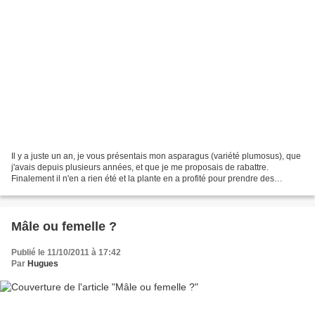
Il y a juste un an, je vous présentais mon asparagus (variété plumosus), que
j'avais depuis plusieurs années, et que je me proposais de rabattre.
Finalement il n'en a rien été et la plante en a profité pour prendre des
proportions en hauteur, ce qui n'est...
Mâle ou femelle ?
Publié le 11/10/2011 à 17:42
Par
Hugues