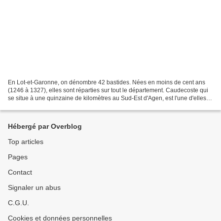
En Lot-et-Garonne, on dénombre 42 bastides. Nées en moins de cent ans
(1246 à 1327), elles sont réparties sur tout le département. Caudecoste qui
se situe à une quinzaine de kilomètres au Sud-Est d'Agen, est l'une d'elles.
Ce style-là est beaucoup plus...
Hébergé par Overblog
Top articles
Pages
Contact
Signaler un abus
C.G.U.
Cookies et données personnelles