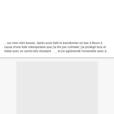
... sur mon mini-bassin. Après avoir failli le transformer en bac à fleurs à
cause d'une fuite intempestive que j'ai fini par colmater, j'ai protégé bois et
métal avec un vernis très résistant ... ... et j'ai agrémenté l'ensemble avec du
petit lierre...