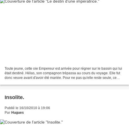
Toute jeune, cette oie Empereur est arrivée pour régner sur le bassin qui lui
était destiné. Hélas, son compagnon trépassa au cours du voyage. Elle fut
donc veuve avant d'avoir été mariée. Pour ne pas qu'elle reste seule, ce
qu'elle n'aurait pas apprécié,...
Insolite.
Publié le 16/10/2010 à 19:06
Par
Hugues