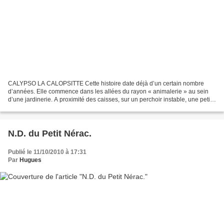
CALYPSO LA CALOPSITTE Cette histoire date déjà d’un certain nombre
d’années. Elle commence dans les allées du rayon « animalerie » au sein
d’une jardinerie. A proximité des caisses, sur un perchoir instable, une petite
perruche Calopsitte attirait l’attention...
N.D. du Petit Nérac.
Publié le 11/10/2010 à 17:31
Par
Hugues