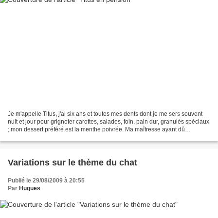
Je m'appelle Titus, j'ai six ans et toutes mes dents dont je me sers souvent
nuit et jour pour grignoter carottes, salades, foin, pain dur, granulés spéciaux
; mon dessert préféré est la menthe poivrée. Ma maîtresse ayant dû
s'absenter pour trois semaines,...
Variations sur le thème du chat
Publié le 29/08/2009 à 20:55
Par
Hugues