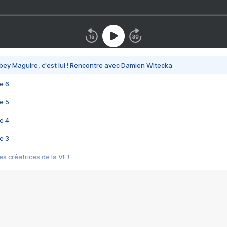
bey Maguire, c'est lui ! Rencontre avec Damien Witecka
e 6
e 5
e 4
e 3
s créatrices de la VF !
e 2
e 1
e Mektoub My Love arrive enfin ! Rencontre avec Shaïn Boumedine et Sal