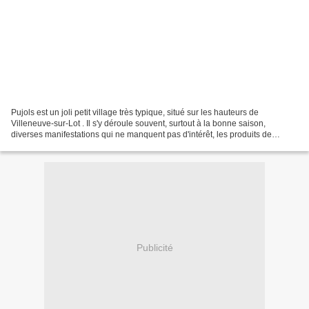
Pujols est un joli petit village très typique, situé sur les hauteurs de
Villeneuve-sur-Lot . Il s'y déroule souvent, surtout à la bonne saison,
diverses manifestations qui ne manquent pas d'intérêt, les produits de
l'artisanat local y tenant une grande...
Publicité