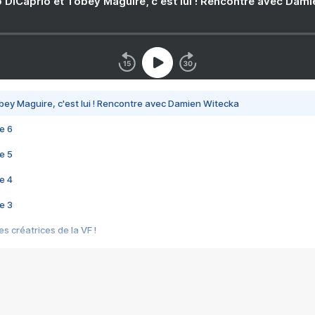
 DiCaprio et Tobey Maguire, c'est lui ! Rencontre avec Dam
bey Maguire, c'est lui ! Rencontre avec Damien Witecka
e 6
e 5
e 4
e 3
s créatrices de la VF !
e 2
e 1
e Mektoub My Love arrive enfin ! Rencontre avec Shaïn Boumedine et Sal