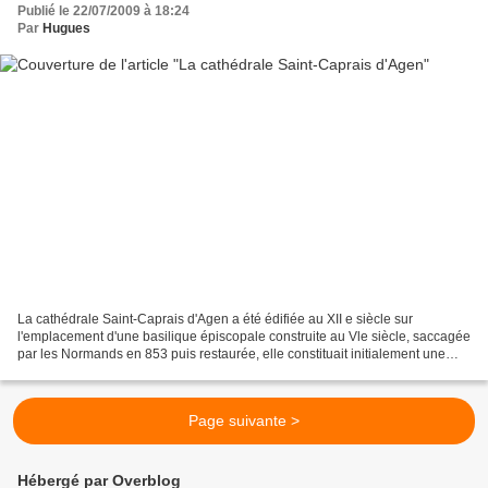
Publié le 22/07/2009 à 18:24
Par
Hugues
La cathédrale Saint‑Caprais d'Agen a été édifiée au XII e siècle sur
l'emplacement d'une basilique épiscopale construite au Vle siècle, saccagée
par les Normands en 853 puis restaurée, elle constituait initialement une
collégiale. Saccagée de nouveau...
Page suivante >
Hébergé par Overblog