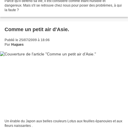
Parce qu'il défend sa vie, il est considéré comme étant nuisible et
dangereux. Mais s'il se retrouve chez nous pour poser des problèmes, à qui
la faute ?
Comme un petit air d'Asie.
Publié le 25/07/2009 à 18:06
Par
Hugues
Un érable du Japon aux belles couleurs Lotus aux feuilles épanouies et aux
fleurs naissantes .