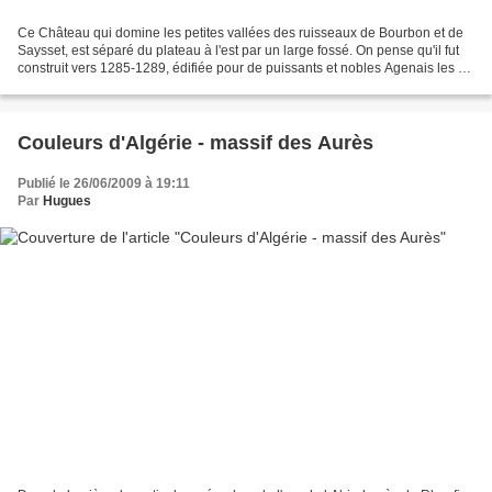
Ce Château qui domine les petites vallées des ruisseaux de Bourbon et de
Saysset, est séparé du plateau à l'est par un large fossé. On pense qu'il fut
construit vers 1285-1289, édifiée pour de puissants et nobles Agenais les du
Fossat dont les armoiries...
Couleurs d'Algérie - massif des Aurès
Publié le 26/06/2009 à 19:11
Par
Hugues