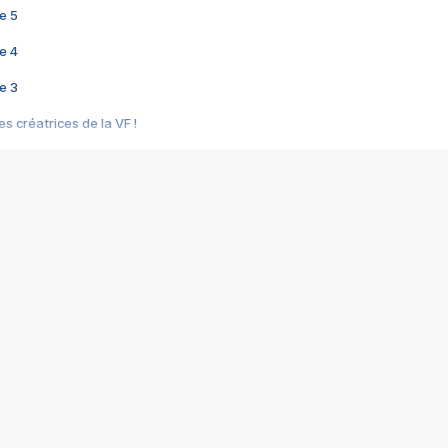
e 5
e 4
e 3
s créatrices de la VF !
e 2
e 1
e Mektoub My Love arrive enfin ! Rencontre avec Shaïn Boumedine et Sal
i : après Toni en famille
elle réalise le bouleversant Dites lui que je l'aime
ais ! Rencontre autour de Vie privée de Rebecca Zlotowski
 de Marguerite, Grave... Rencontre avec Ella Rumpf
 Les Rêveurs, un film intime sur la santé mentale
a avec un film sur le mouvement des Gilets jaunes