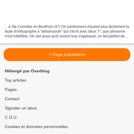
... à Ste Colombe en Bruilhois (47) On pardonnera d'autant plus facilement la
faute d'orthographe à "débarrasser" qui s'écrit avec deux "r", que personne
n'est infaillible. On sait aussi qu'à vouloir trop s'appliquer, on fait parfois des
"blagues".
< Page précédente
Hébergé par Overblog
Top articles
Pages
Contact
Signaler un abus
C.G.U.
Cookies et données personnelles